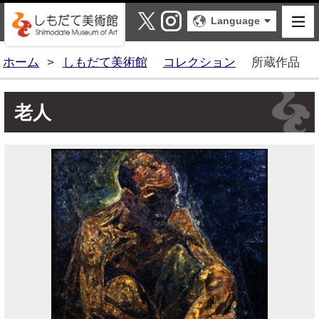
しもだて美術館
X
Instagram
Language
ホーム
>
しもだて美術館
コレクション
所蔵作品
老人