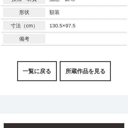
形状
額装
寸法（cm）
130.5×97.5
備考
一覧に戻る
所蔵作品を見る