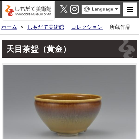
しもだて美術館
X
Instagram
Language
ホーム
>
しもだて美術館
コレクション
所蔵作品
天目茶盌（黄金）