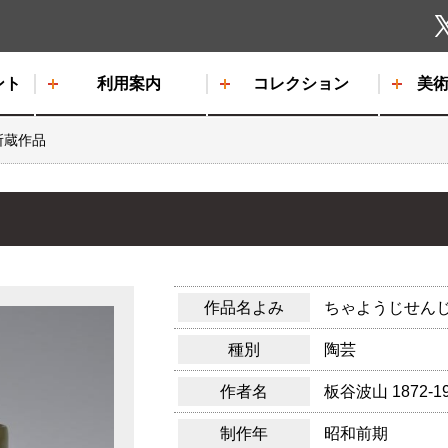
しもだて美術館
ント
利用案内
コレクション
美
所蔵作品
作品名よみ
ちゃようじせん
種別
陶芸
作者名
板谷波山
1872-1
制作年
昭和前期