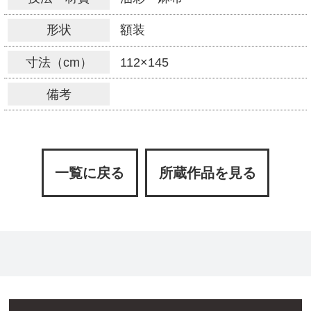
形状
額装
寸法（cm）
112×145
備考
一覧に戻る
所蔵作品を見る