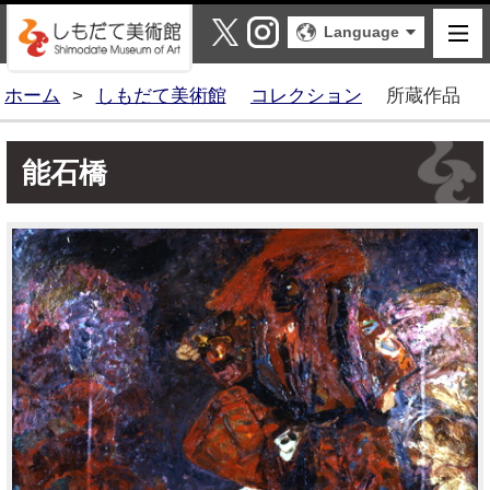
しもだて美術館
X
Instagram
Language
ホーム
>
しもだて美術館
コレクション
所蔵作品
能石橋