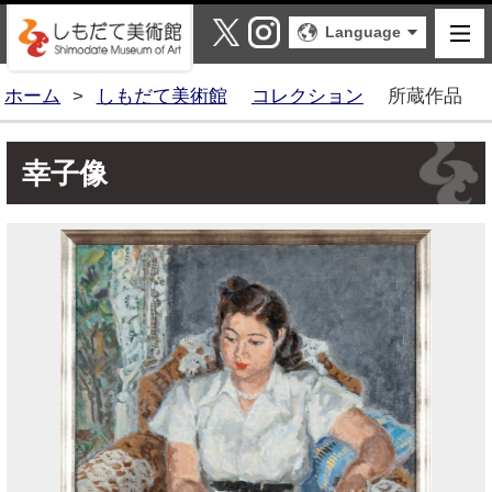
しもだて美術館
X
Instagram
Language
ホーム
>
しもだて美術館
コレクション
所蔵作品
幸子像