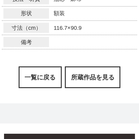
形状
額装
寸法（cm）
116.7×90.9
備考
一覧に戻る
所蔵作品を見る