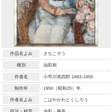
作品名よみ
さちこぞう
種別
油彩画
作者名
小早川篤四郎
1893-1959
制作年
1950（昭和25）年
作者名よみ
こはやかわとくしろう
技法・材質
油彩・麻布