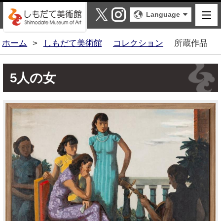
しもだて美術館
X
Instagram
Language
ホーム
>
しもだて美術館
コレクション
所蔵作品
5人の女