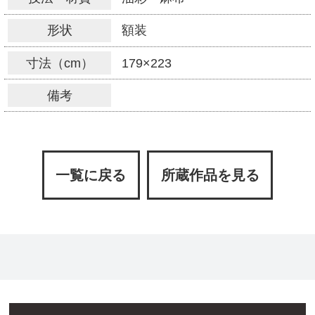
形状
額装
寸法（cm）
179×223
備考
一覧に戻る
所蔵作品を見る