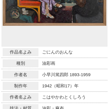
作品名よみ
ごにんのおんな
種別
油彩画
作者名
小早川篤四郎
1893-1959
制作年
1942（昭和17）年
作者名よみ
こはやかわとくしろう
技法・材質
油彩・麻布