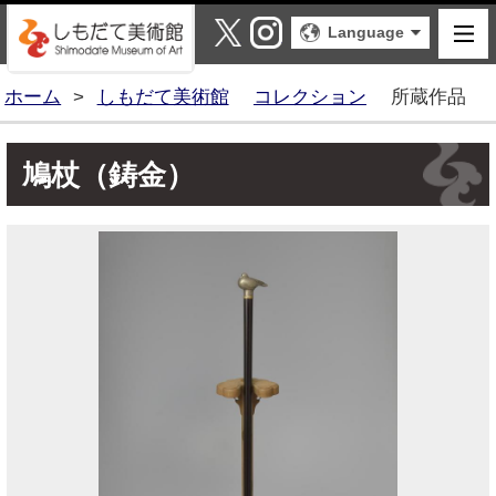
しもだて美術館
X
Instagram
Language
ホーム
>
しもだて美術館
コレクション
所蔵作品
鳩杖（鋳金）