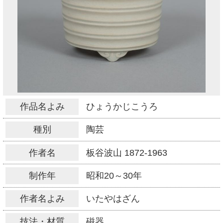
作品名よみ
ひょうかじこうろ
種別
陶芸
作者名
板谷波山
1872-1963
制作年
昭和20～30年
作者名よみ
いたやはざん
技法・材質
磁器