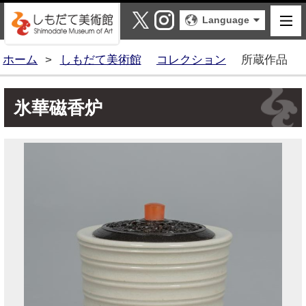
しもだて美術館
X
Instagram
Language
ホーム
>
しもだて美術館
コレクション
所蔵作品
氷華磁香炉