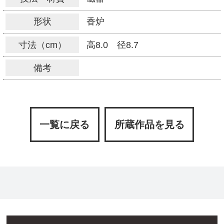
形状
香炉
寸法（cm）
高8.0 径8.7
備考
一覧に戻る
所蔵作品を見る