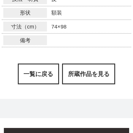
形状
額装
寸法（cm）
74×98
備考
一覧に戻る
所蔵作品を見る