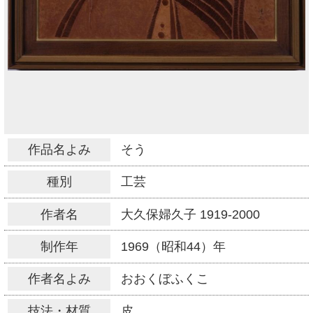
作品名よみ
そう
種別
工芸
作者名
大久保婦久子
1919-2000
制作年
1969（昭和44）年
作者名よみ
おおくぼふくこ
技法・材質
皮