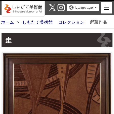
しもだて美術館
X
Instagram
Language
ホーム
>
しもだて美術館
コレクション
所蔵作品
走