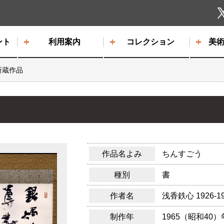
しもだて美術館
ント
利用案内
コレクション
美
所蔵作品
作品名よみ
ちんすごう
種別
書
作者名
浅香鉄心
1926-1
制作年
1965（昭和40）