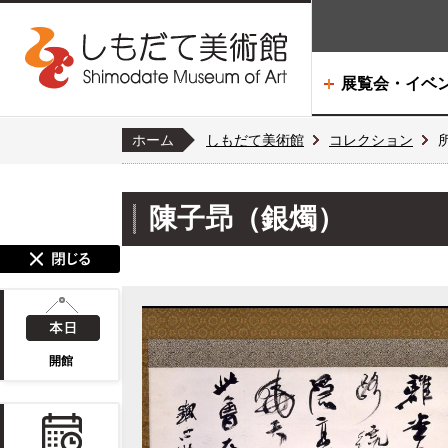
展覧会・イベ
ホーム
しもだて美術館
コレクション
陳子昻（銀燭）
開館