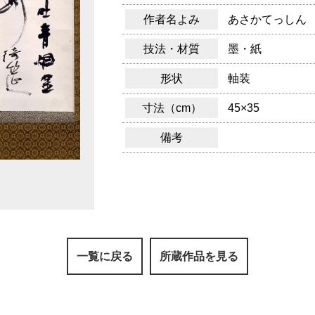
作者名よみ
あさかてっしん
技法・材質
墨・紙
形状
軸装
寸法（cm）
45×35
備考
一覧に戻る
所蔵作品を見る