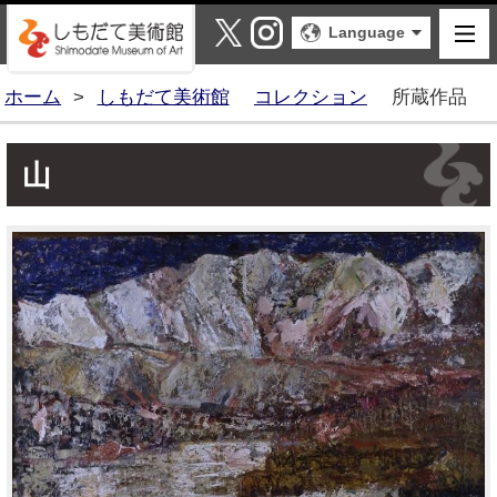
しもだて美術館
X
Instagram
Language
ホーム
>
しもだて美術館
コレクション
所蔵作品
山