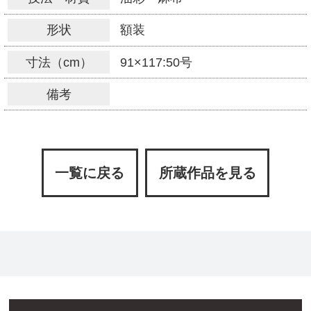
形状
額装
寸法（cm）
91×117:50号
備考
一覧に戻る
所蔵作品を見る