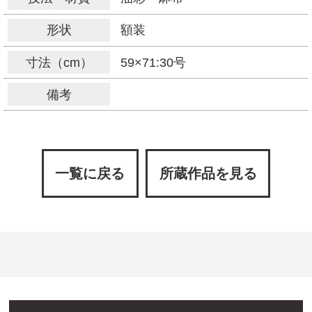
形状
額装
寸法（cm）
59×71:30号
備考
一覧に戻る
所蔵作品を見る