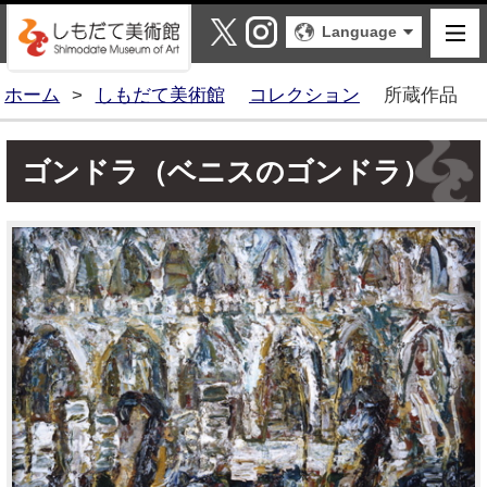
しもだて美術館
X
Instagram
Language
ホーム
>
しもだて美術館
コレクション
所蔵作品
ゴンドラ（ベニスのゴンドラ）