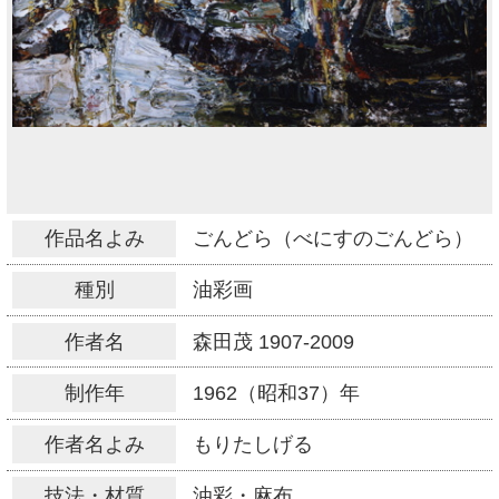
作品名よみ
ごんどら（べにすのごんどら）
種別
油彩画
作者名
森田茂
1907-2009
制作年
1962（昭和37）年
作者名よみ
もりたしげる
技法・材質
油彩・麻布