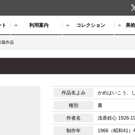
しもだて美術館
ント
利用案内
コレクション
美
所蔵作品
作品名よみ
かめはいこう、
種別
書
作者名
浅香鉄心
1926-1
制作年
1966（昭和41）