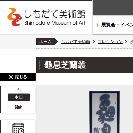
展覧会・イベ
ホーム
しもだて美術館
コレクション
龜息芝蘭叢
開館