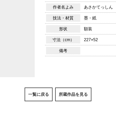
作者名よみ
あさかてっしん
技法・材質
墨・紙
形状
額装
寸法（cm）
227×52
備考
一覧に戻る
所蔵作品を見る