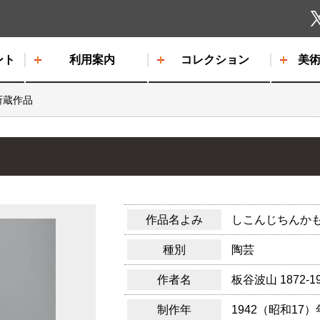
しもだて美術館
ント
利用案内
コレクション
美
所蔵作品
作品名よみ
しこんじちんか
種別
陶芸
作者名
板谷波山
1872-1
制作年
1942（昭和17）