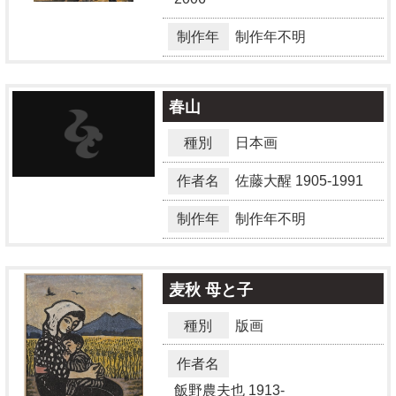
制作年
制作年不明
春山
種別
日本画
作者名
佐藤大醒
1905-1991
制作年
制作年不明
麦秋 母と子
種別
版画
作者名
飯野農夫也
1913-