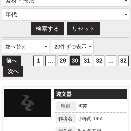
1
...
29
30
31
32
...
32
前へ
次へ
透文器
種別
陶芸
作者名
小峰尚
1955-