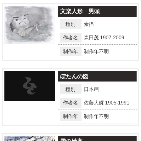
文楽人形 男頭
種別
素描
作者名
森田茂
1907-2009
制作年
制作年不明
ぼたんの図
種別
日本画
作者名
佐藤大醒
1905-1991
制作年
制作年不明