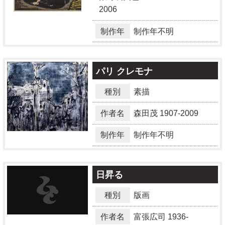
2006
制作年
制作年不明
パリ クレモナ
種別
素描
作者名
森田茂
1907-2009
制作年
制作年不明
日昇る
種別
版画
作者名
富張広司
1936-