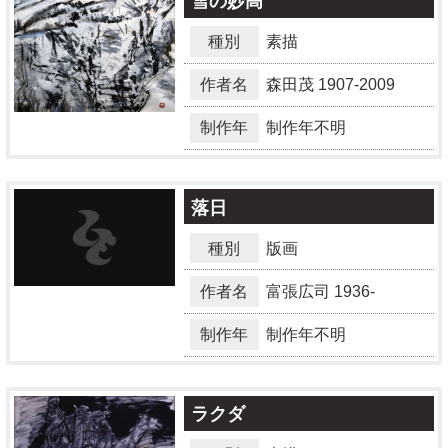
雪の妙高
種別
素描
作者名
森田茂
1907-2009
制作年
制作年不明
落日
種別
版画
作者名
富張広司
1936-
制作年
制作年不明
ラクダ