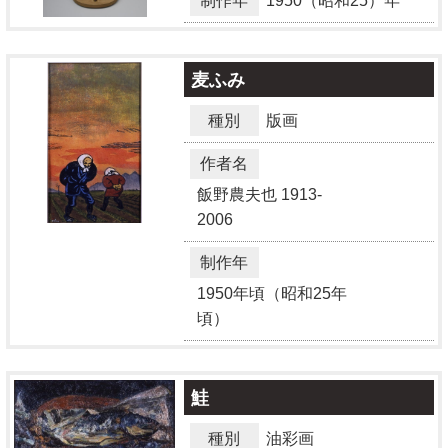
制作年
1950（昭和25）年
麦ふみ
種別
版画
作者名
飯野農夫也
1913-
2006
制作年
1950年頃（昭和25年
頃）
鮭
種別
油彩画