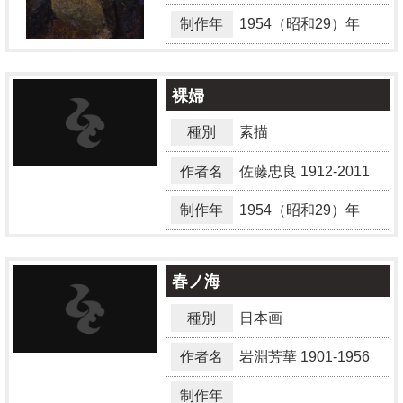
制作年
1954（昭和29）年
裸婦
種別
素描
作者名
佐藤忠良
1912-2011
制作年
1954（昭和29）年
春ノ海
種別
日本画
作者名
岩淵芳華
1901-1956
制作年