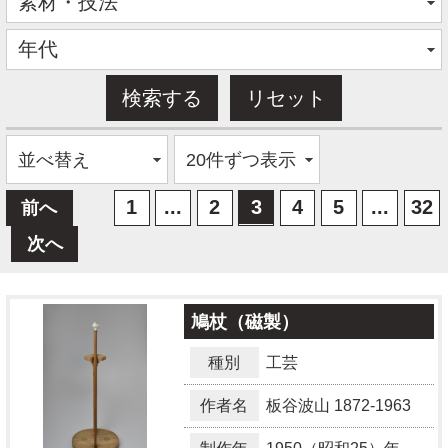
1
...
2
3
4
5
...
32
前へ
次へ
鳩杖（磁製）
種別
工芸
作者名
板谷波山
1872-1963