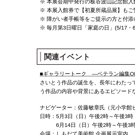
※ 本展会期中発行の板谷波山記念館入
※ 本展入館券で【初夏所蔵品展】もご
※ 障がい者手帳等をご提示の方と付添
※ 毎月第3日曜日「家庭の日」(5/17
関連イベント
■ギャラリートーク ―ベテラン編集O
さいとう作品の誕生を、長年にわたっ
う作品の内容や背景にあるエピソード
ナビゲーター：佐藤敏章氏（元小学館ビ
日時：5月3日（日）午後2時～午後3時
6月14日（日）午後2時～午後3
会場：しもだて美術館 企画展示室内