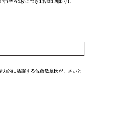
す(半券1枚につき1名様1回限り)。
精力的に活躍する佐藤敏章氏が、さいと
）