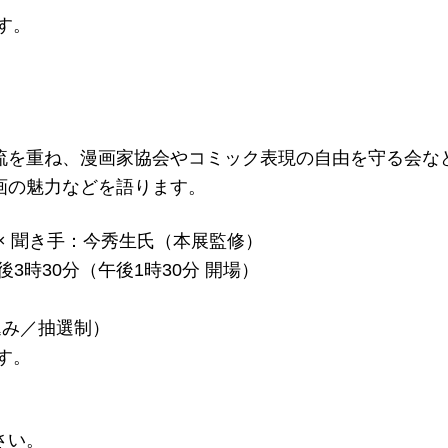
す。
流を重ね、漫画家協会やコミック表現の自由を守る会な
画の魅力などを語ります。
× 聞き手：今秀生氏（本展監修）
後3時30分（午後1時30分 開場）
込み／抽選制）
す。
さい。