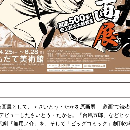
企画展として、＜さいとう・たかを原画展 “劇画”で読
からデビューしたさいとう・たかを。『台風五郎』などヒ
代劇『無用ノ介』を、そして「ビッグコミック」創刊の