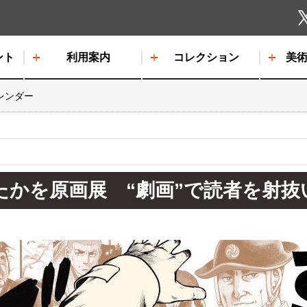
しもだて美術館
ント
利用案内
コレクション
美
レンダー
かを原画展 “劇画”で読者を射抜