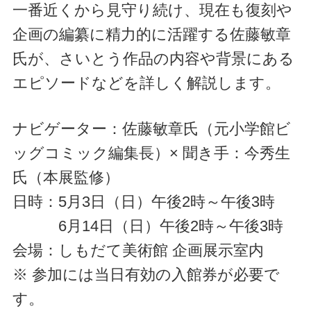
一番近くから見守り続け、現在も復刻や
企画の編纂に精力的に活躍する佐藤敏章
氏が、さいとう作品の内容や背景にある
エピソードなどを詳しく解説します。
ナビゲーター：佐藤敏章氏（元小学館ビ
ッグコミック編集長）× 聞き手：今秀生
氏（本展監修）
日時：5月3日（日）午後2時～午後3時
6月14日（日）午後2時～午後3時
会場：しもだて美術館 企画展示室内
※ 参加には当日有効の入館券が必要で
す。