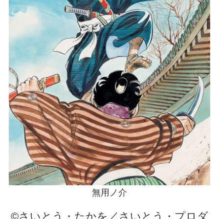
無用ノ介
©さいとう・たかを／さいとう・プロダ