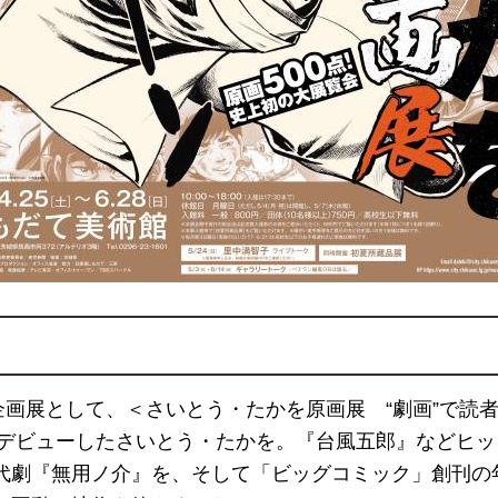
企画展として、＜さいとう・たかを原画展 “劇画”で読
からデビューしたさいとう・たかを。『台風五郎』などヒ
代劇『無用ノ介』を、そして「ビッグコミック」創刊の