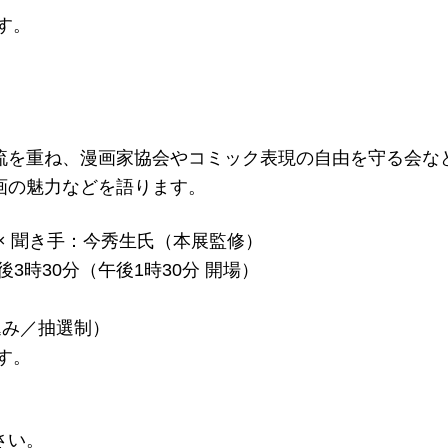
す。
流を重ね、漫画家協会やコミック表現の自由を守る会な
画の魅力などを語ります。
× 聞き手：今秀生氏（本展監修）
後3時30分（午後1時30分 開場）
込み／抽選制）
す。
さい。