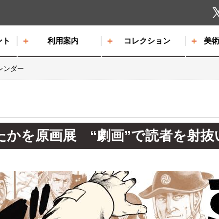
しもだて美術館
ント
利用案内
コレクション
美
レンダー
かを原画展 “劇画”で読者を射抜