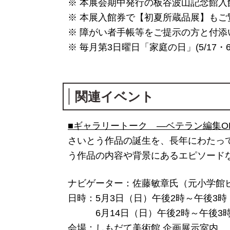
※ 本展会期中発行の板谷波山記念館入
※ 本展入館券で【初夏所蔵品展】もご
※ 障がい者手帳等をご提示の方と付添
※ 毎月第3日曜日「家庭の日」(5/17
関連イベント
■ギャラリートーク ―ベテラン編集O
さいとう作品の誕生を、長年にわたっ
う作品の内容や背景にあるエピソード
ナビゲーター：佐藤敏章氏（元小学館ビ
日時：5月3日（日）午後2時～午後3時
6月14日（日）午後2時～午後3
会場：しもだて美術館 企画展示室内