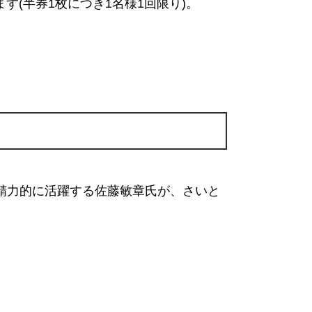
す(半券1枚につき1名様1回限り)。
精力的に活躍する佐藤敏章氏が、さいと
）