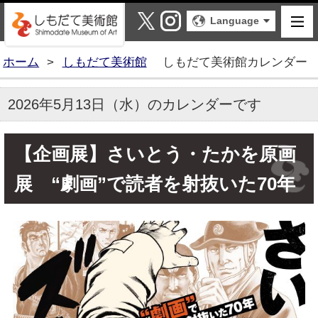
しもだて美術館
X
Instagram
Language
ホーム
>
しもだて美術館
しもだて美術館カレンダー
2026年5月13日（水）のカレンダーです
【企画展】さいとう・たかを原画
展 “劇画”で読者を射抜いた70年