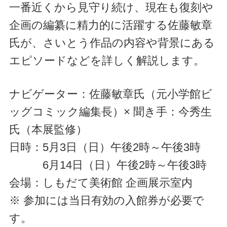
一番近くから見守り続け、現在も復刻や
企画の編纂に精力的に活躍する佐藤敏章
氏が、さいとう作品の内容や背景にある
エピソードなどを詳しく解説します。
ナビゲーター：佐藤敏章氏（元小学館ビ
ッグコミック編集長）× 聞き手：今秀生
氏（本展監修）
日時：5月3日（日）午後2時～午後3時
6月14日（日）午後2時～午後3時
会場：しもだて美術館 企画展示室内
※ 参加には当日有効の入館券が必要で
す。