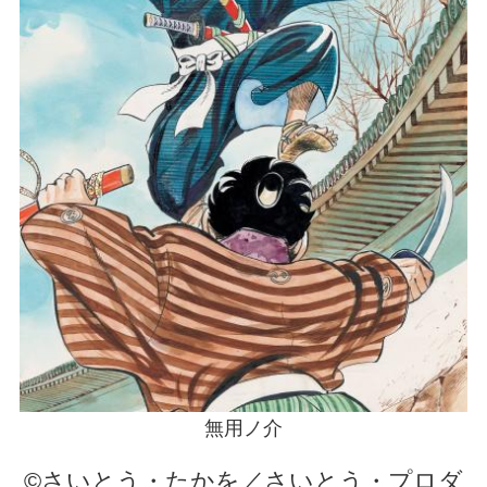
無用ノ介
©さいとう・たかを／さいとう・プロダ