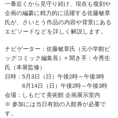
一番近くから見守り続け、現在も復刻や
企画の編纂に精力的に活躍する佐藤敏章
氏が、さいとう作品の内容や背景にある
エピソードなどを詳しく解説します。
ナビゲーター：佐藤敏章氏（元小学館ビ
ッグコミック編集長）× 聞き手：今秀生
氏（本展監修）
日時：5月3日（日）午後2時～午後3時
6月14日（日）午後2時～午後3時
会場：しもだて美術館 企画展示室内
※ 参加には当日有効の入館券が必要で
す。