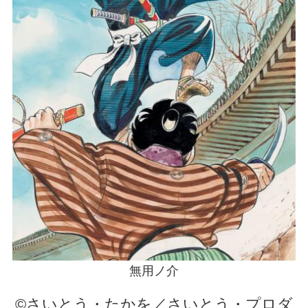
無用ノ介
©さいとう・たかを／さいとう・プロダ