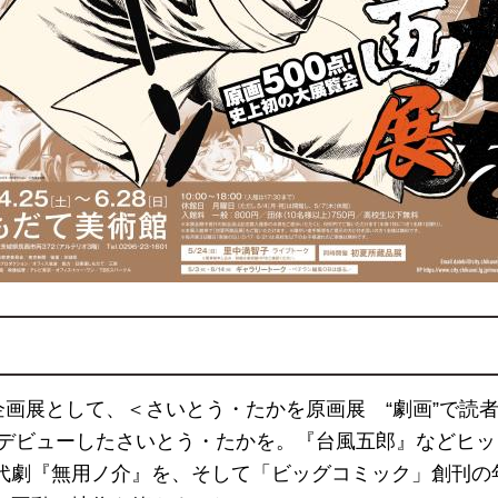
企画展として、＜さいとう・たかを原画展 “劇画”で読
からデビューしたさいとう・たかを。『台風五郎』などヒ
代劇『無用ノ介』を、そして「ビッグコミック」創刊の