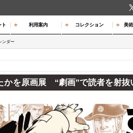
しもだて美術館
ント
利用案内
コレクション
美
レンダー
かを原画展 “劇画”で読者を射抜