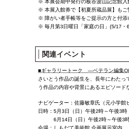
※ 本展会期中発行の板谷波山記念館入
※ 本展入館券で【初夏所蔵品展】もご
※ 障がい者手帳等をご提示の方と付添
※ 毎月第3日曜日「家庭の日」(5/17
関連イベント
■ギャラリートーク ―ベテラン編集O
さいとう作品の誕生を、長年にわたっ
う作品の内容や背景にあるエピソード
ナビゲーター：佐藤敏章氏（元小学館ビ
日時：5月3日（日）午後2時～午後3時
6月14日（日）午後2時～午後3
会場：しもだて美術館 企画展示室内