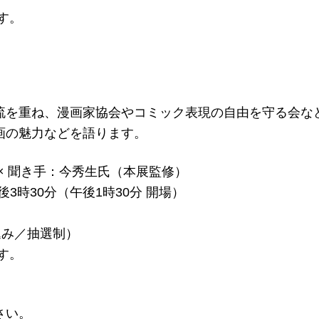
す。
流を重ね、漫画家協会やコミック表現の自由を守る会な
画の魅力などを語ります。
× 聞き手：今秀生氏（本展監修）
後3時30分（午後1時30分 開場）
込み／抽選制）
す。
さい。