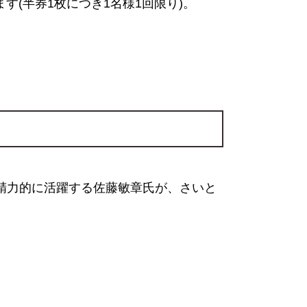
す(半券1枚につき1名様1回限り)。
精力的に活躍する佐藤敏章氏が、さいと
）