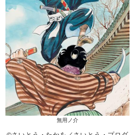
無用ノ介
©さいとう・たかを／さいとう・プロダ