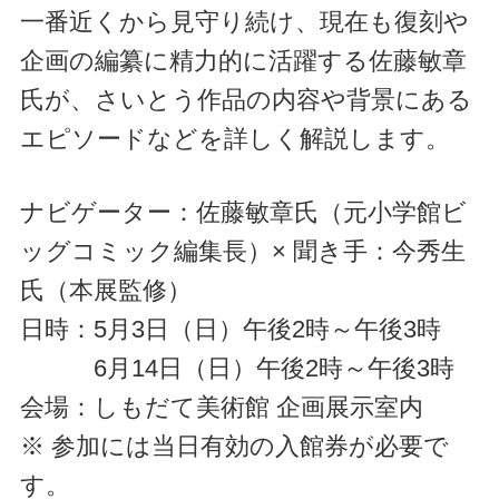
一番近くから見守り続け、現在も復刻や
企画の編纂に精力的に活躍する佐藤敏章
氏が、さいとう作品の内容や背景にある
エピソードなどを詳しく解説します。
ナビゲーター：佐藤敏章氏（元小学館ビ
ッグコミック編集長）× 聞き手：今秀生
氏（本展監修）
日時：5月3日（日）午後2時～午後3時
6月14日（日）午後2時～午後3時
会場：しもだて美術館 企画展示室内
※ 参加には当日有効の入館券が必要で
す。