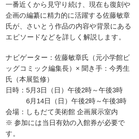
一番近くから見守り続け、現在も復刻や
企画の編纂に精力的に活躍する佐藤敏章
氏が、さいとう作品の内容や背景にある
エピソードなどを詳しく解説します。
ナビゲーター：佐藤敏章氏（元小学館ビ
ッグコミック編集長）× 聞き手：今秀生
氏（本展監修）
日時：5月3日（日）午後2時～午後3時
6月14日（日）午後2時～午後3時
会場：しもだて美術館 企画展示室内
※ 参加には当日有効の入館券が必要で
す。