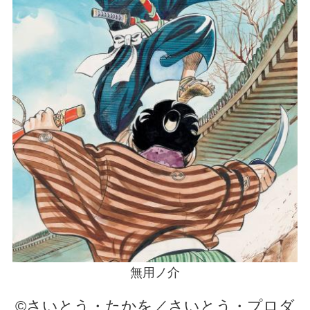
無用ノ介
©さいとう・たかを／さいとう・プロダ