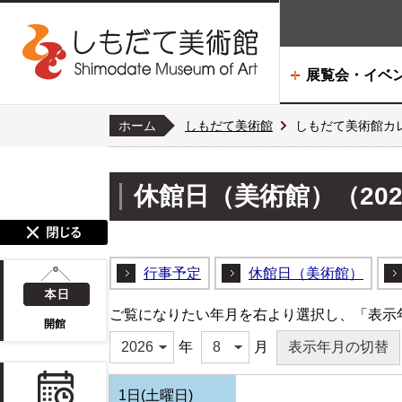
展覧会・イベ
ホーム
しもだて美術館
しもだて美術館カ
休館日（美術館）（202
行事予定
休館日（美術館）
ご覧になりたい年月を右より選択し、「表示
開館
年
月
1日(土曜日)