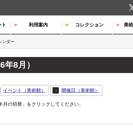
しもだて美術館
ント
利用案内
コレクション
美
レンダー
6年8月）
イベント（美術館）
開催日（美術館）
年月の切替」をクリックしてください。