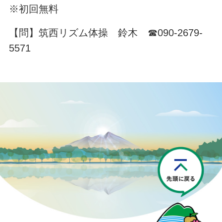
※初回無料
【問】筑西リズム体操 鈴木 ☎090-2679-
5571
P