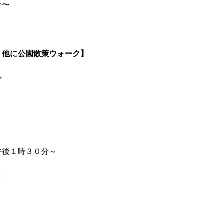
分〜
）他に公園散策ウォーク】
〜
午後１時３０分～
～