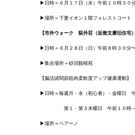
▶日時＝６月１７日（水）午前１０時３０
▶場所＝下妻イオン１階フォレストコート
【市外ウォーク 荻外荘（近衛文磨旧住宅
▶日時＝６月２８日（日）午前８時３０分
▶集合場所＝砂沼観桜苑
【脳活諸関節筋肉柔軟度アップ健康運動】
▶日時＝毎週月・水（初心者）・金曜日 
第１・第３木曜日 午前１０時
▶場所＝ペアーノ