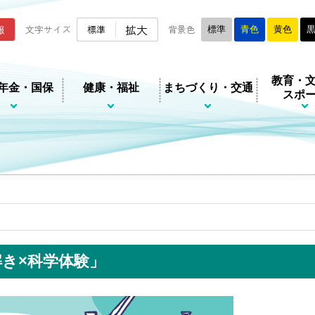
ムページ
拡大
報
文字サイズ
標準
背景色
標準
青色
黄色
教育・
年金・国保
健康・福祉
まちづくり・交通
スポ
き×科学体験」