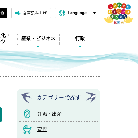
音声読み上げ
黒色
Language
文化・
産業・ビジネス
行政
ーツ
カテゴリーで探す
妊娠・出産
育児