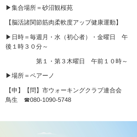
▶集合場所＝砂沼観桜苑
【脳活諸関節筋肉柔軟度アップ健康運動】
▶日時＝毎週月・水（初心者）・金曜日 午
後１時３０分～
第１・第３木曜日 午前１０時～
▶場所＝ペアーノ
【申】【問】市ウォーキングクラブ連合会
鳥生 ☎080-1090-5748