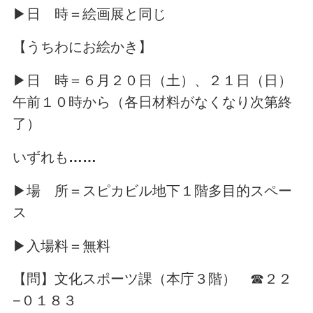
▶日 時＝絵画展と同じ
【うちわにお絵かき】
▶日 時＝６月２０日（土）、２１日（日）
午前１０時から（各日材料がなくなり次第終
了）
いずれも
……
▶場 所＝スピカビル地下１階多目的スペー
ス
▶入場料＝無料
【問】文化スポーツ課（本庁３階） ☎２２
−０１８３