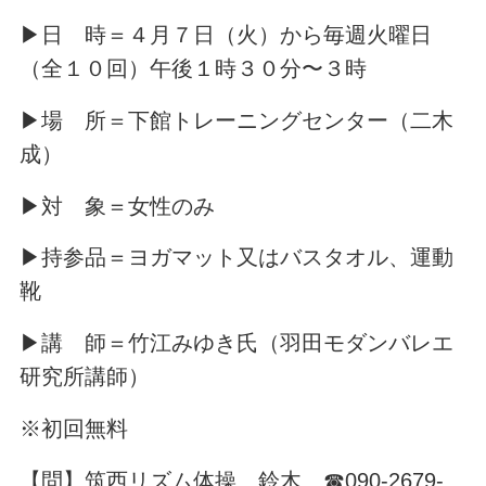
▶日 時＝４月７日（火）から毎週火曜日
（全１０回）午後１時３０分〜３時
▶場 所＝下館トレーニングセンター（二木
成）
▶対 象＝女性のみ
▶持参品＝ヨガマット又はバスタオル、運動
靴
▶講 師＝竹江みゆき氏（羽田モダンバレエ
研究所講師）
※初回無料
【問】筑西リズム体操 鈴木 ☎090-2679-