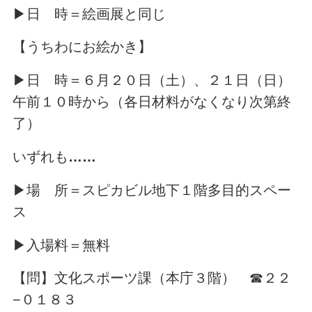
▶日 時＝絵画展と同じ
【うちわにお絵かき】
▶日 時＝６月２０日（土）、２１日（日）
午前１０時から（各日材料がなくなり次第終
了）
いずれも
……
▶場 所＝スピカビル地下１階多目的スペー
ス
▶入場料＝無料
【問】文化スポーツ課（本庁３階） ☎２２
−０１８３