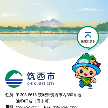
P
筑西市
住所.
〒308-8616 茨城県筑西市丙360番地
通称町名（田中町）
電話.
0296-24-2111
Fax.
0296-24-7333