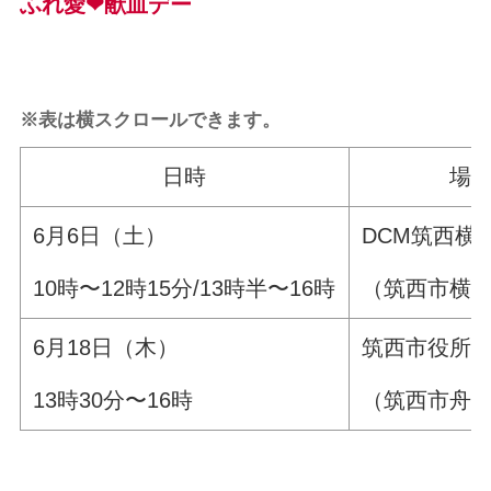
ふれ愛
❤
献血デー
※表は横スクロールできます。
日時
場
6月6日（土）
DCM筑西横
10時〜12時15分/13時半〜16時
（筑西市横島
6月18日（木）
筑西市役所
13時30分〜16時
（筑西市舟生1