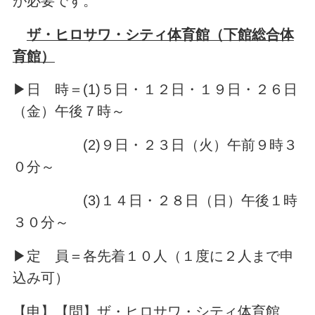
が必要です。
ザ・ヒロサワ・シティ体育館（下館総合体
育館）
▶日 時＝(1)５日・１２日・１９日・２６日
（金）午後７時～
(2)９日・２３日（火）午前９時３
０分～
(3)１４日・２８日（日）午後１時
３０分～
▶定 員＝各先着１０人（１度に２人まで申
込み可）
【申】【問】ザ・ヒロサワ・シティ体育館