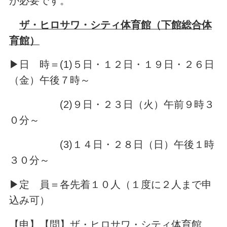
が必要です。
ザ・ヒロサワ・シティ体育館（下館総合体
育館）
▶日 時＝(1)５日・１２日・１９日・２６日
（金）午後７時～
(2)９日・２３日（火）午前９時３
０分～
(3)１４日・２８日（日）午後１時
３０分～
▶定 員＝各先着１０人（１度に２人まで申
込み可）
【申】【問】ザ・ヒロサワ・シティ体育館