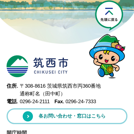
P
筑西市
住所.
〒308-8616 茨城県筑西市丙360番地
通称町名（田中町）
電話.
0296-24-2111
Fax.
0296-24-7333
各お問い合わせ・窓口はこちら
開庁時間.