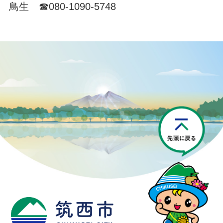
鳥生 ☎080-1090-5748
P
筑西市