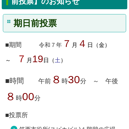
前投票】のお知らせ
期日前投票
７
４
■期間
令和７年
月
日（金）
７
19
～
月
日（
土
）
８
30
■時間
午前
時
分 ～ 午後
８
00
時
分
■投票所